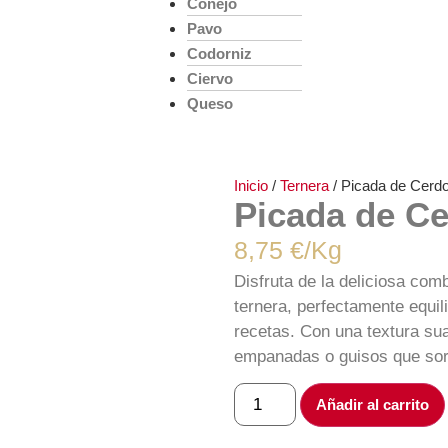
Conejo
Pavo
Codorniz
Ciervo
Queso
Inicio
/
Ternera
/ Picada de Cerdo
Picada de Ce
8,75
€
/Kg
Disfruta de la deliciosa com
ternera, perfectamente equil
recetas. Con una textura sua
empanadas o guisos que sorp
Añadir al carrito