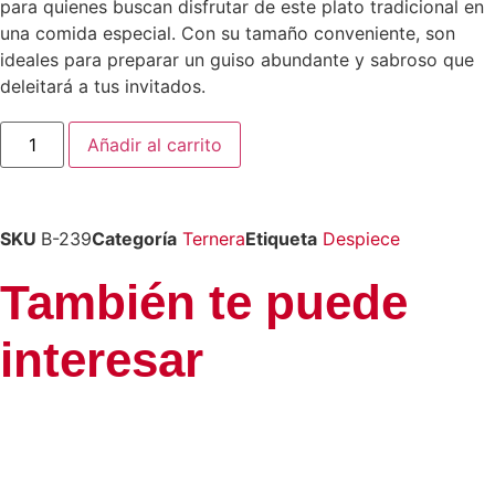
para quienes buscan disfrutar de este plato tradicional en
una comida especial. Con su tamaño conveniente, son
ideales para preparar un guiso abundante y sabroso que
deleitará a tus invitados.
Callos
Añadir al carrito
de
2/5
Kg
cantidad
SKU
B-239
Categoría
Ternera
Etiqueta
Despiece
También te puede
interesar